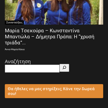
Συνεντεύξεις
Μαρία Τσεκούρα – Κωνσταντίνα
Μπαντώλα – Δήμητρα Πράπα: Η “χρυσή
τριάδα”...
Άννα-Μαρία Κέκια
Αναζήτηση
Θα ήθελες να μας στηρίξεις; Κάνε την δωρεά
σου!