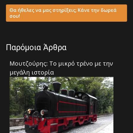
Θα ήθελες να μας στηρίξεις; Κάνε την δωρεά
σου!
Παρόμοια Άρθρα
Μουτζούρης: Το μικρό τρένο με την
μεγάλη ιστορία