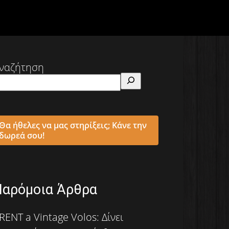
ναζήτηση
Θα ήθελες να μας στηρίξεις; Κάνε την
δωρεά σου!
Παρόμοια Άρθρα
RENT a Vintage Volos: Δίνει