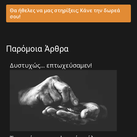
Θα ήθελες να μας στηρίξεις; Κάνε την δωρεά
σου!
Παρόμοια Άρθρα
Δυστυχώς… επτωχεύσαμεν!