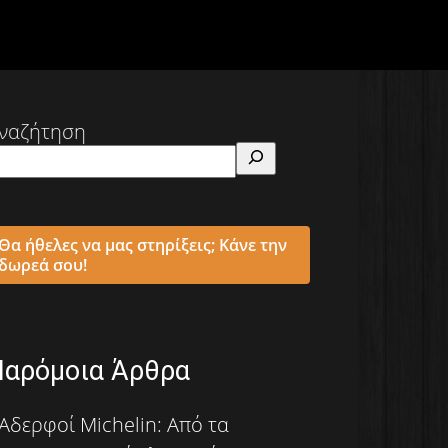
ναζήτηση
Θα ήθελες να μας στηρίξεις; Κάνε την
δωρεά σου!
Παρόμοια Άρθρα
Αδερφοί Michelin: Από τα