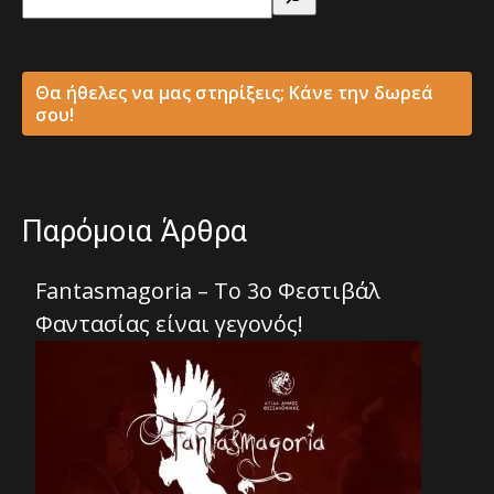
Θα ήθελες να μας στηρίξεις; Κάνε την δωρεά
σου!
Παρόμοια Άρθρα
Fantasmagoria – Το 3ο Φεστιβάλ
Φαντασίας είναι γεγονός!