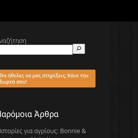
ναζήτηση
Θα ήθελες να μας στηρίξεις; Κάνε την
δωρεά σου!
Παρόμοια Άρθρα
Ιστορίες για αγρίους: Bonnie &