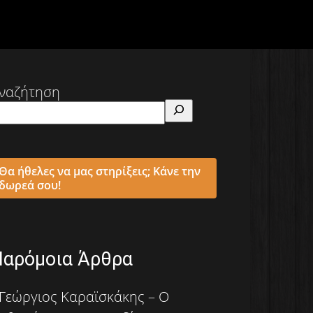
ναζήτηση
Θα ήθελες να μας στηρίξεις; Κάνε την
δωρεά σου!
Παρόμοια Άρθρα
Γεώργιος Καραϊσκάκης – Ο