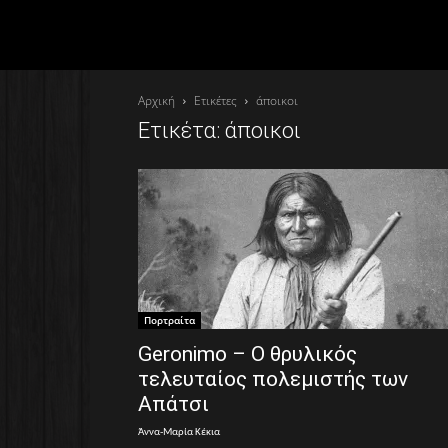
Αρχική
Ετικέτες
άποικοι
Ετικέτα: άποικοι
Πορτραίτα
Geronimo – Ο θρυλικός
τελευταίος πολεμιστής των
Απάτσι
Άννα-Μαρία Κέκια