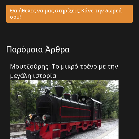
Θα ήθελες να μας στηρίξεις; Κάνε την δωρεά
σου!
Παρόμοια Άρθρα
Μουτζούρης: Το μικρό τρένο με την
μεγάλη ιστορία