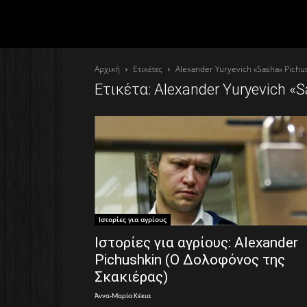
Αρχική
Ετικέτες
Alexander Yuryevich «Sasha» Pichu
Ετικέτα: Alexander Yuryevich «
Ιστορίες για αγρίους
Ιστορίες για αγρίους: Alexander
Pichushkin (Ο Δολοφόνος της
Σκακιέρας)
Άννα-Μαρία Κέκια