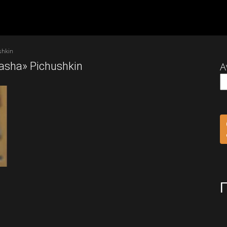
shkin
Sasha» Pichushkin
Α