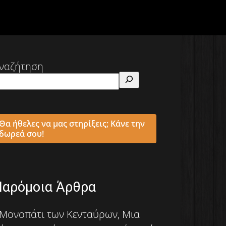
ναζήτηση
Θα ήθελες να μας στηρίξεις; Κάνε την
δωρεά σου!
Παρόμοια Άρθρα
Μονοπάτι των Κενταύρων, Μια