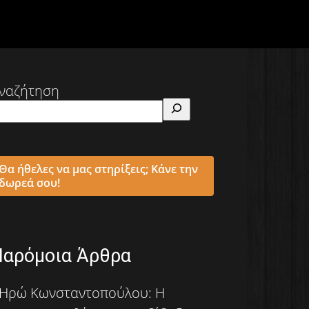
ναζήτηση
Θα ήθελες να μας στηρίξεις; Κάνε την
δωρεά σου!
Παρόμοια Άρθρα
Ηρώ Κωνσταντοπούλου: Η