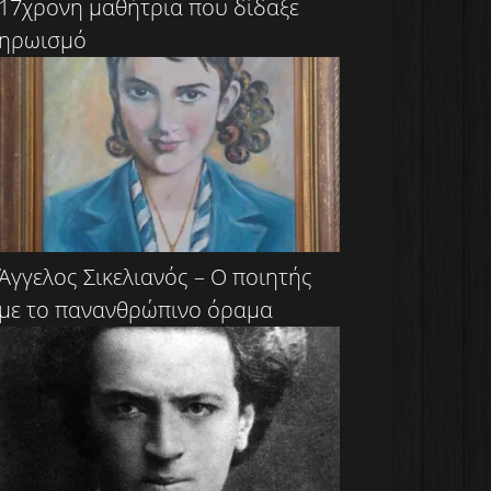
17χρονη μαθήτρια που δίδαξε
ηρωισμό
Άγγελος Σικελιανός – Ο ποιητής
με το πανανθρώπινο όραμα