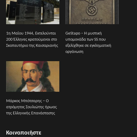
1η Μαΐου 1944, Εκτελούνται
GeStapo – Η μυστική
200 Έλληνες κρατούμενοι στο
υπομονάδα των SS που
Σκοπευτήριο της Καισαριανής
εξελίχθηκε σε εγκληματική
οργάνωση
Μάρκος Μπότσαρης – Ο
ατρόμητος Σουλιώτης ήρωας
της Ελληνικής Επανάστασης
Κοινοποιήστε