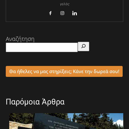
γελάς
Αναζήτηση
Θα ήθελες να μας στηρίξεις; Κάνε την δωρεά σου!
Παρόμοια Άρθρα