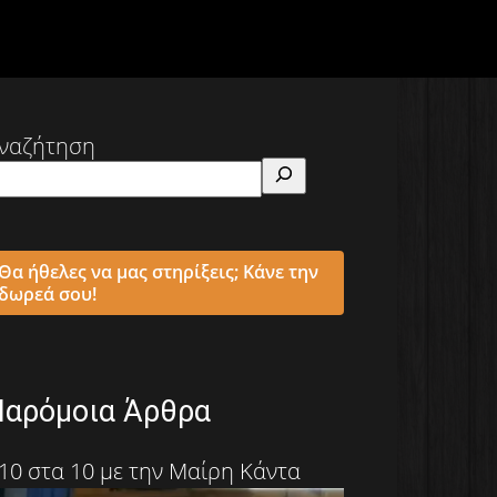
ναζήτηση
Θα ήθελες να μας στηρίξεις; Κάνε την
δωρεά σου!
Παρόμοια Άρθρα
10 στα 10 με την Μαίρη Κάντα