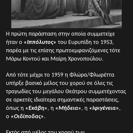
Η πρώτη παράσταση στην οποία συμμετείχε
ήταν ο
«Ιππόλυτος»
του Ευρυπίδη το 1953,
παρέα με τις επίσης πρωτοεμφανιζόμενες τότε
Μάρω Κοντού και Μαίρη Χρονοπούλου.
Από τότε μέχρι το 1959 η Φλώρα/Φλωρέττα
υπήρξε βασικό μέλος του χορού σε όλες τις
τραγωδίες του μεγάλου Θεάτρου συμμετέχοντας
σε αρκετές ιδιαίτερα σημαντικές παραστάσεις,
όπως η
«Εκάβη»
, η
«Μήδεια»
, η
«Ιφιγένεια»
,
ο
«Οιδίποδας»
.
Εκτός από μέλος του χορού των