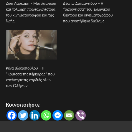
Ζωή Λάσκαρη – Μια λαμπερή
Δέσπω Διαμαντίδου – Η
και τολμηρή πρωταγωνίστρια
“αρχόντισσα” του ελληνικού
του κινηματογράφου και της
θεάτρου και κινηματογράφου
ζωής
που αγαπήθηκε διεθνώς
Ρένα Βλαχοπούλου – Η
“Κόμισσα της Κέρκυρας” που
κατέκτησε τις καρδιές όλων
των Ελλήνων
Κοινοποιήστε