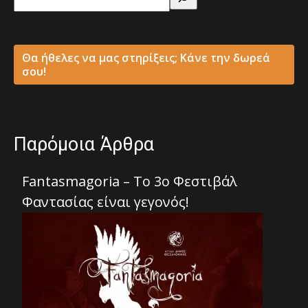
Θα ήθελες να μας στηρίξεις; Κάνε την δωρεά
σου!
Παρόμοια Άρθρα
Fantasmagoria – Το 3ο Φεστιβάλ
Φαντασίας είναι γεγονός!