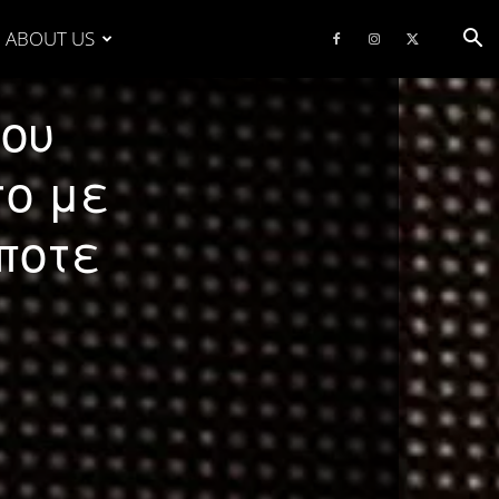
ABOUT US
μου
το με
ποτε