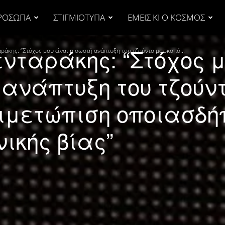
ΡΟΣΩΠΑ
ΣΤΙΓΜΙΟΤΥΠΑ
ΕΜΕΙΣ ΚΙ Ο ΚΟΣΜΟΣ
νταράκης: “Στόχος 
ράκης: “Στόχος μου είναι η σωστή ανάπτυξη του τζούντο με σκοπό...
 ανάπτυξη του τζούν
τιμετώπιση οποιασδή
ικής βίας”