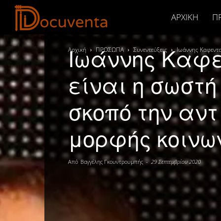
Docuventa
ΑΡΧΙΚΉ
Π
Ιωάννης Καφε
Αρχική
ΠΡΟΣΩΠΑ
Συνεντεύξεις
Ιωάννης Καφεντα
είναι η σωστή
σκοπό την αν
μορφής κοινων
Από
Βαγγέλης Γκουντρουμπής
-
29 Σεπτεμβρίου 2020