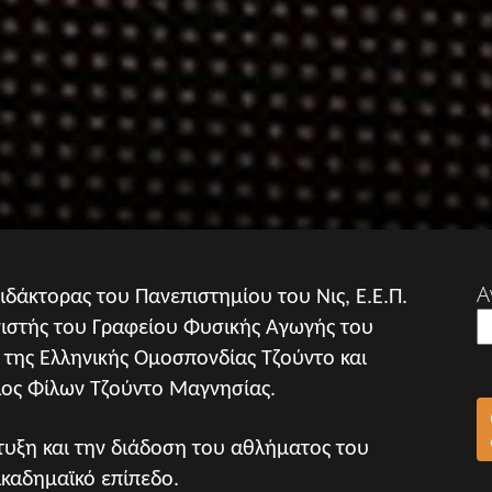
Α
διδάκτορας του Πανεπιστημίου του Νις, Ε.Ε.Π.
νιστής του Γραφείου Φυσικής Αγωγής του
της Ελληνικής Ομοσπονδίας Τζούντο και
λος Φίλων Τζούντο Μαγνησίας.
τυξη και την διάδοση του αθλήματος του
ακαδημαϊκό επίπεδο.