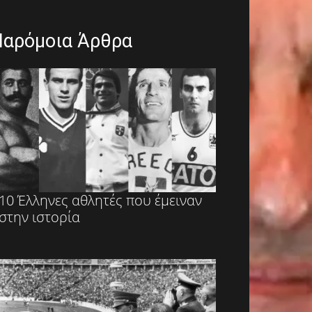
Παρόμοια Άρθρα
10 Έλληνες αθλητές που έμειναν
στην ιστορία