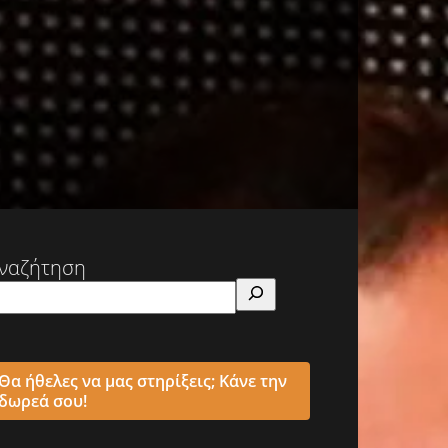
ναζήτηση
Θα ήθελες να μας στηρίξεις; Κάνε την
δωρεά σου!