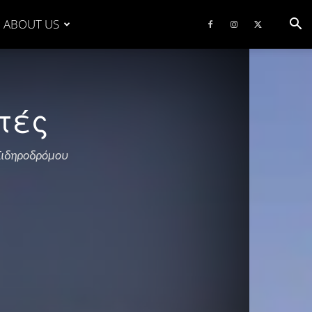
ABOUT US
τές
 Σιδηροδρόμου