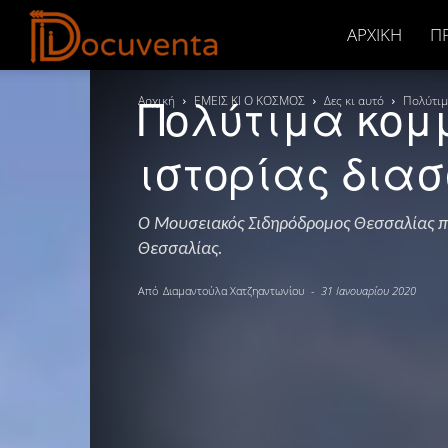
Docuventa
ΑΡΧΙΚΉ
Π
Πολύτιμα κομμ
Αρχική
ΕΜΕΙΣ ΚΙ Ο ΚΟΣΜΟΣ
Δες κι αυτό
Πολύτιμ
ιστορίας δια
Ο Μουσειακός Σιδηρόδρομος Θεσσαλίας πρ
Θεσσαλίας.
Από
Διαμαντούλα Χατζηαντωνίου
-
31 Ιανουαρίου 2020