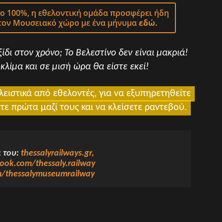
στο 100%, η εθελοντική ομάδα προσφέρει ήδη
ον Μουσειακό χώρο με ένα μήνυμα
εδώ.
ίδι στον χρόνο; Το Βελεστίνο δεν είναι μακριά!
κλίμα και σε μισή ώρα θα είστε εκεί!
λειστικά από εθελοντές, για να εξυπηρετηθείτε
ε πρώτα μαζί τους και να κλείσετε ραντεβού.
α του:
thessalyrailwa
ys.gr,
ok.com/thessaly.railway
/thessalymuseumrailway