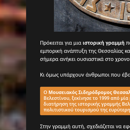
Πρόκειται για μια
ιστορική γραμμή
πο
εμπορική ανάπτυξη της Θεσσαλίας και
σήμερα ανήκει ουσιαστικά στο χρονο
Κι όμως υπάρχουν άνθρωποι που έβα
Ο
Μουσειακός Σιδηρόδρομος Θεσσα
Βελεστίνου, ξεκίνησε το 1999 από μία
διατήρηση της ιστορικής γραμμής Βε
πολιτιστικού τουρισμού της ευρύτερη
Στην γραμμή αυτή, σχεδιάζεται να ε