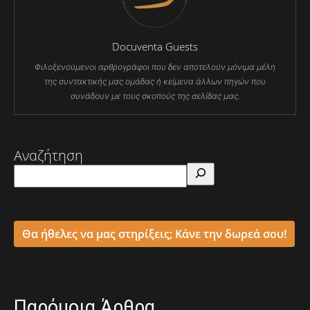
Docuventa Guests
Φιλοξενούμενοι αρθρογράφοι που δεν αποτελούν μόνιμα μέλη
της συντακτικής μας ομάδας ή κείμενα άλλων πηγών που
συνάδουν με τους σκοπούς της σελίδας μας.
Αναζήτηση
Θα ήθελες να μας στηρίξεις; Κάνε την δωρεά σου!
Παρόμοια Άρθρα