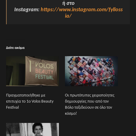
ή στο
Instagram:
https://www.instagram.com/fylloss
ia/
Δείτε ακόμα
Πραγματοποιήθηκε με
Οι πρωτότυπες χειροποίητες
επιτυχία το 1ο Volos Beauty
δημιουργίες που από τον
Festival
Βόλο ταξιδεύουν σε όλο τον
κόσμο!