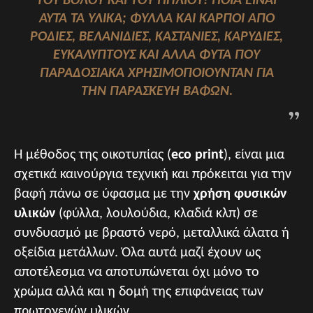
ΤΟΥ ΒΌΛΟΥ ΚΑΙ ΤΟΥ ΠΗΛΊΟΥ!
ΠΟΙΑ ΕΊΝΑΙ
ΑΥΤΆ ΤΑ ΥΛΙΚΆ;
ΦΎΛΛΑ ΚΑΙ ΚΑΡΠΟΊ ΑΠΌ
ΡΟΔΙΈΣ, ΒΕΛΑΝΙΔΙΈΣ, ΚΑΣΤΑΝΙΈΣ, ΚΑΡΥΔΙΈΣ,
ΕΥΚΑΛΎΠΤΟΥΣ ΚΑΙ ΆΛΛΑ ΦΥΤΆ
ΠΟΥ
ΠΑΡΑΔΟΣΙΑΚΆ ΧΡΗΣΙΜΟΠΟΙΟΎΝΤΑΝ ΓΙΑ
ΤΗΝ ΠΑΡΑΣΚΕΥΉ ΒΑΦΏΝ.
Η μέθοδος της οικοτυπίας (
eco print
), είναι μια
σχετικά καινούργια τεχνική και πρόκειται για την
βαφή πάνω σε ύφασμα με την
χρήση φυσικών
υλικών
(φύλλα, λουλούδια, κλαδιά κλπ) σε
συνδυασμό με βραστό νερό, μεταλλικά άλατα ή
οξείδια μετάλλων. Όλα αυτά μαζί έχουν ως
αποτέλεσμα να αποτυπώνεται όχι μόνο το
χρώμα αλλά και η δομή της επιφάνειας των
πρωτογενών υλικών.