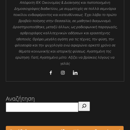
Απόφοιτη ΙΕΚ Οικονομίας & Διοίκησης και πιστοποιημένη
Δημοσιογράφος διαδικτύου, με συμμετοχές σε πολλά σεμινάρια
ποικίλου ενδιαφέροντος και κατευθύνσεως. Έχει λάβει το πρώτο
βραβείο ποίησης στην Θεσσαλία, σε μαθητικό διαγωνισμό.
Δραστηριοποιήθηκε, μεταξύ άλλων, ως ραδιοφωνική παραγωγός,
αρθρογράφος καλλιτεχνικών ειδήσεων και ερασιτέχνης
ηθοποιός. Θρέφει μεγάλη αγάπη για τις τέχνες, την φύση, την
φιλοσοφία και την ψυχολογία ενώ αφιερώνει αρκετό χρόνο σε
θέματα κοινωνικής και ιστορικής φύσεως. Αγαπημένη της
ερώτηση: Γιατί; Αγαπημένο μότο: Αξίζει να βρίσκεις λόγους να
γελάς
Αναζήτηση