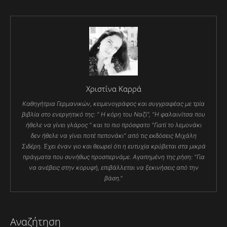
Χριστίνα Καρρά
Καθηγήτρια Γερμανικών, κειμενογράφος και συγγραφέας με τρία
βιβλία στο ενεργητικό της: " Η κόρη του Ναζί", "Η φαλαινίτσα που
ήθελε να γίνει γλάρος " και το πιο πρόσφατο "Γιατί το λεμονάκι
δεν ήθελε να γίνει ποτέ πεπονάκι" από τις εκδόσεις Μιχάλη
Σιδέρη. Έχει έναν γιο και θεωρεί ότι η ευτυχία κρύβεται στα μικρά
πράγματα που συνήθως προσπερνάμε. Αγαπημένη της ρήση: "Για
να ανέβεις στην κορυφή, επιβάλλεται να ξεκινήσεις από την
βάση."
Αναζήτηση