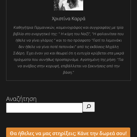
Χριστίνα Καρρά
Καθηγήτρια Γερμανικών, κειμενογράφος και συγγραφέας με τρία
βιβλία στο ενεργητικό της: " Η κόρη του Ναζί", "Η φαλαινίτσα που
ήθελε να γίνει γλάρος " και το πιο πρόσφατο "Γιατί το λεμονάκι
δεν ήθελε να γίνει ποτέ πεπονάκι" από τις εκδόσεις Μιχάλη
Σιδέρη. Έχει έναν γιο και θεωρεί ότι η ευτυχία κρύβεται στα μικρά
πράγματα που συνήθως προσπερνάμε. Αγαπημένη της ρήση: "Για
να ανέβεις στην κορυφή, επιβάλλεται να ξεκινήσεις από την
βάση."
Αναζήτηση
Θα ήθελες να μας στηρίξεις; Κάνε την δωρεά σου!