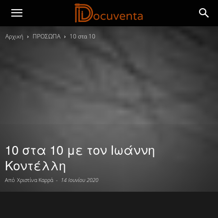
Αρχική
ΠΡΟΣΩΠΑ
10 στα 10
10 στα 10 με τον Ιωάννη
Κοντέλλη
Από
Χριστίνα Καρρά
-
14 Ιουνίου 2020