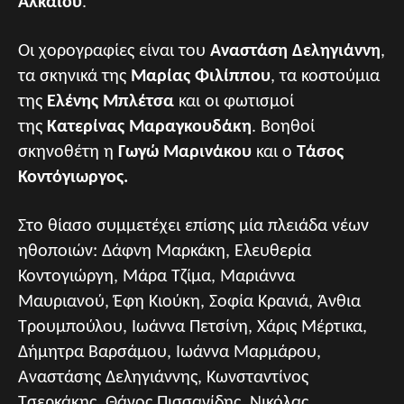
Αλκαίου
.
Οι χορογραφίες είναι του
Αναστάση Δεληγιάννη
,
τα σκηνικά της
Μαρίας Φιλίππου
, τα κοστούμια
της
Ελένης Μπλέτσα
και οι φωτισμοί
της
Κατερίνας Μαραγκουδάκη
. Βοηθοί
σκηνοθέτη η
Γωγώ Μαρινάκου
και ο
Τάσος
Κοντόγιωργος.
Στο θίασο συμμετέχει επίσης μία πλειάδα νέων
ηθοποιών: Δάφνη Μαρκάκη, Ελευθερία
Κοντογιώργη, Μάρα Τζίμα, Μαριάννα
Μαυριανού, Έφη Κιούκη, Σοφία Κρανιά, Άνθια
Τρουμπούλου, Ιωάννα Πετσίνη, Χάρις Μέρτικα,
Δήμητρα Βαρσάμου, Ιωάννα Μαρμάρου,
Αναστάσης Δεληγιάννης, Κωνσταντίνος
Τσερκάκης, Θάνος Πισσανίδης, Νικόλας