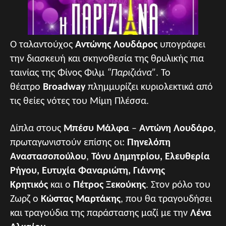
Ο ταλαντούχος
Αντώνης Λουδάρος
υπογράφει
την διασκευή και σκηνοθεσία της θρυλικής πια
ταινίας της Φίνος Φιλμ
“Παριζιάνα”
. Το
θέατρo
Broadway
πλημμυρίζει κυριολεκτικά από
τις θείες νότες του Μίμη Πλέσσα.
Δίπλα στους
Μπέσυ Μάλφα
–
Αντώνη Λουδάρο
,
πρωταγωνιστούν επίσης οι:
Πηνελόπη
Αναστασοπούλου
,
Τόνυ Δημητρίου, Ελευθερία
Ρήγου, Ευτυχία Φαναριώτη,
Γιάννης
Κρητικός
και ο
Πέτρος Ξεκούκης
. Στον ρόλο του
Ζωρζ ο
Κώστας Μαρτάκης
, που θα τραγουδήσει
και τραγούδια της παράστασης μαζί με την
Λένα