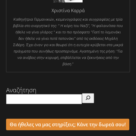
Χριστίνα Καρρά
Καθηγήτρια Γερμανικών, κειμενογράφος και συγγραφέας με τρία
βιβλία στο ενεργητικό της: " Η κόρη του Ναζί", "Η φαλαινίτσα που
ήθελε να γίνει γλάρος " και το πιο πρόσφατο "Γιατί το λεμονάκι
δεν ήθελε να γίνει ποτέ πεπονάκι" από τις εκδόσεις Μιχάλη
Σιδέρη. Έχει έναν γιο και θεωρεί ότι η ευτυχία κρύβεται στα μικρά
πράγματα που συνήθως προσπερνάμε. Αγαπημένη της ρήση: "Για
να ανέβεις στην κορυφή, επιβάλλεται να ξεκινήσεις από την
βάση."
Αναζήτηση
Θα ήθελες να μας στηρίξεις; Κάνε την δωρεά σου!