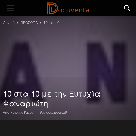
Αρχική
ΠΡΟΣΩΠΑ
10 στα 10
10 στα 10 με την Ευτυχία
Φαναριώτη
Από
Χριστίνα Καρρά
-
19 Ιανουαρίου 2020