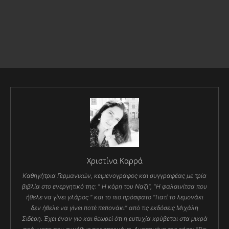
Χριστίνα Καρρά
Καθηγήτρια Γερμανικών, κειμενογράφος και συγγραφέας με τρία
βιβλία στο ενεργητικό της: " Η κόρη του Ναζί", "Η φαλαινίτσα που
ήθελε να γίνει γλάρος " και το πιο πρόσφατο "Γιατί το λεμονάκι
δεν ήθελε να γίνει ποτέ πεπονάκι" από τις εκδόσεις Μιχάλη
Σιδέρη. Έχει έναν γιο και θεωρεί ότι η ευτυχία κρύβεται στα μικρά