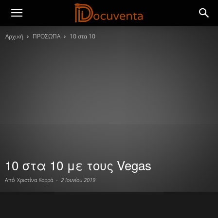
Αρχική
ΠΡΟΣΩΠΑ
10 στα 10
10 στα 10 με τους Vegas
Από
Χριστίνα Καρρά
-
2 Ιουνίου 2019