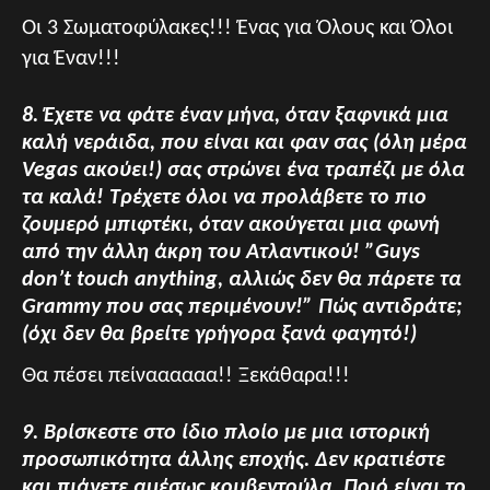
Οι 3 Σωματοφύλακες!!! Ένας για Όλους και Όλοι
για Έναν!!!
8. Έχετε να φάτε έναν μήνα, όταν ξαφνικά μια
καλή νεράιδα, που είναι και φαν σας (όλη μέρα
Vegas ακούει!) σας στρώνει ένα τραπέζι με όλα
τα καλά! Τρέχετε όλοι να προλάβετε το πιο
ζουμερό μπιφτέκι, όταν ακούγεται μια φωνή
από την άλλη άκρη του Ατλαντικού! ”Guys
don’t touch anything, αλλιώς δεν θα πάρετε τα
Grammy που σας περιμένουν!” Πώς αντιδράτε;
(όχι δεν θα βρείτε γρήγορα ξανά φαγητό!)
Θα πέσει πείναααααα!! Ξεκάθαρα!!!
9. Βρίσκεστε στο ίδιο πλοίο με μια ιστορική
προσωπικότητα άλλης εποχής. Δεν κρατιέστε
και πιάνετε αμέσως κουβεντούλα. Ποιό είναι το