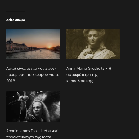
Δείτε ακόμα
Αυτοί είναι οι πιο «υγιεινοί»
Anna Marie Grosholtz – Η
προορισμοί του κόσμου για το
αυτοκράτειρα της
2019
κηροπλαστικής
Ronnie James Dio – Η θρυλική
προσωπικότητα της metal