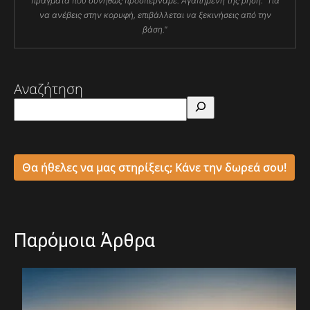
πράγματα που συνήθως προσπερνάμε. Αγαπημένη της ρήση: "Για
να ανέβεις στην κορυφή, επιβάλλεται να ξεκινήσεις από την
βάση."
Αναζήτηση
Θα ήθελες να μας στηρίξεις; Κάνε την δωρεά σου!
Παρόμοια Άρθρα