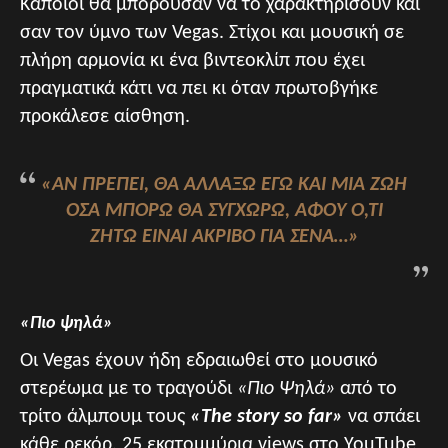
Κάποιοι θα μπορούσαν να το χαρακτηρίσουν και
σαν τον ύμνο των Vegas. Στίχοι και μουσική σε
πλήρη αρμονία κι ένα βιντεοκλίπ που έχει
πραγματικά κάτι να πει κι όταν πρωτοβγήκε
προκάλεσε αίσθηση.
«ΑΝ ΠΡΈΠΕΙ, ΘΑ ΑΛΛΆΞΩ ΕΓΏ ΚΑΙ ΜΙΑ ΖΩΉ
ΌΣΑ ΜΠΟΡΏ ΘΑ ΣΥΓΧΩΡΏ, ΑΦΟΎ Ό,ΤΙ
ΖΗΤΏ ΕΊΝΑΙ ΑΚΡΙΒΌ ΓΙΑ ΣΈΝΑ…»
«Πιο ψηλά»
Οι Vegas έχουν ήδη εδραιωθεί στο μουσικό
στερέωμα με το τραγούδι
«Πιο Ψηλά»
από το
τρίτο άλμπουμ τους
«The story so far»
να σπάει
κάθε ρεκόρ. 25 εκατομμύρια views στο YouTube