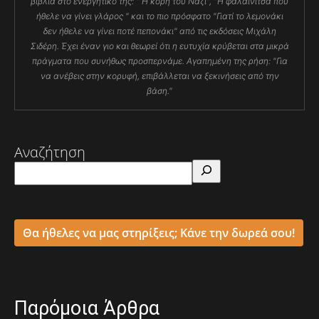
βιβλία στο ενεργητικό της: " Η κόρη του Ναζί", "Η φαλαινίτσα που
ήθελε να γίνει γλάρος " και το πιο πρόσφατο "Γιατί το λεμονάκι
δεν ήθελε να γίνει ποτέ πεπονάκι" από τις εκδόσεις Μιχάλη
Σιδέρη. Έχει έναν γιο και θεωρεί ότι η ευτυχία κρύβεται στα μικρά
πράγματα που συνήθως προσπερνάμε. Αγαπημένη της ρήση: "Για
να ανέβεις στην κορυφή, επιβάλλεται να ξεκινήσεις από την
βάση."
Αναζήτηση
Θα ήθελες να μας στηρίξεις; Κάνε την δωρεά σου!
Παρόμοια Άρθρα