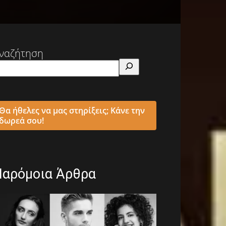
ναζήτηση
Θα ήθελες να μας στηρίξεις; Κάνε την
δωρεά σου!
Παρόμοια Άρθρα