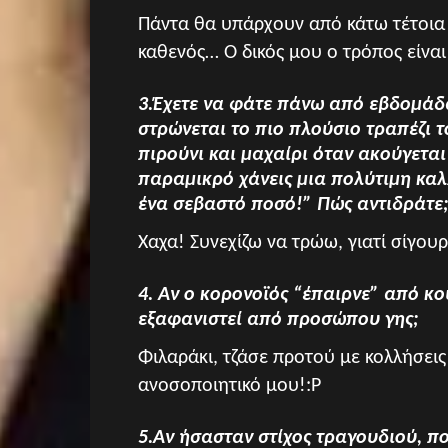
Πάντα θα υπάρχουν από κάτω τέτοια 
καθενός… Ο δικός μου ο τρόπος είνα
3.Έχετε να φάτε πάνω από εβδομάδ
στρώνεται το πιο πλούσιο τραπέζι τ
πιρούνι και μαχαίρι όταν ακούγεται
παραμικρό χάνεις μια πολύτιμη κα
ένα σεβαστό ποσό!” Πώς αντιδράτε
Χαχα! Συνεχίζω να τρώω, γιατί σίγου
4. Αν ο κορονοϊός “έπαιρνε” από κο
εξαφανιστεί από προσώπου γης;
Φιλαράκι, τζάσε προτού με κολλήσεις 
ανοσοποιητικό μου!:P
5.Αν ήσασταν στίχος τραγουδιού, π