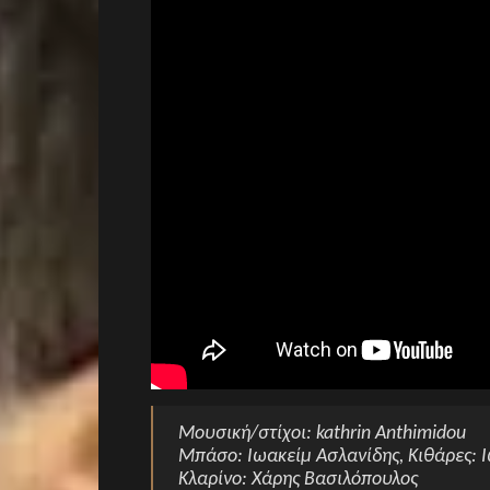
Μουσική/στίχοι: kathrin Anthimidou
Μπάσο: Ιωακείμ Ασλανίδης, Κιθάρες: Ι
Κλαρίνο: Χάρης Βασιλόπουλος