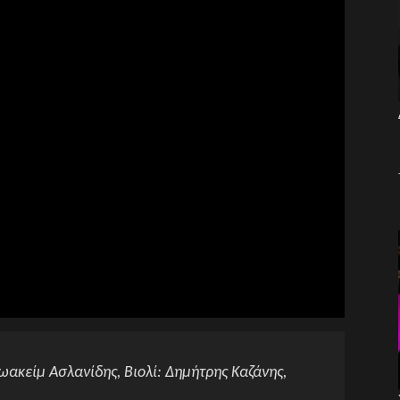
ωακείμ Ασλανίδης, Βιολί: Δημήτρης Καζάνης,