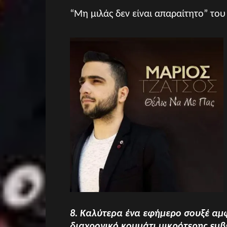
“Μη μιλάς δεν είναι απαραίτητο” το
8. Καλύτερα ένα εφήμερο σουξέ αμ
διαχρονικό κομμάτι μικρότερης εμβ