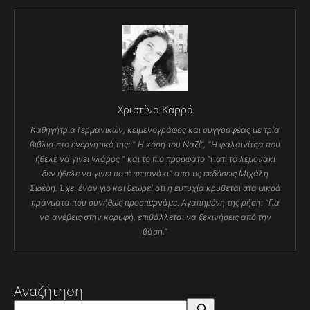
Χριστίνα Καρρά
Καθηγήτρια Γερμανικών, κειμενογράφος και συγγραφέας με τρία
βιβλία στο ενεργητικό της: " Η κόρη του Ναζί", "Η φαλαινίτσα που
ήθελε να γίνει γλάρος " και το πιο πρόσφατο "Γιατί το λεμονάκι
δεν ήθελε να γίνει ποτέ πεπονάκι" από τις εκδόσεις Μιχάλη
Σιδέρη. Έχει έναν γιο και θεωρεί ότι η ευτυχία κρύβεται στα μικρά
πράγματα που συνήθως προσπερνάμε. Αγαπημένη της ρήση: "Για
να ανέβεις στην κορυφή, επιβάλλεται να ξεκινήσεις από την
βάση."
Αναζήτηση