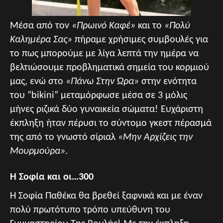
Μέσα από τον
«Πρωινό Καφέ»
και το
«Πολύ
Καλημέρα Σας»
πήραμε χρήσιμες συμβουλές για
το πως μπορούμε με λίγα λεπτά την ημέρα να
βελτιώσουμε προβληματικά σημεία του κορμιού
μας, ενώ στο
«Πάνω Στην Ώρα»
στην ενότητα
του “bikini” μεταμόρφωσε μέσα σε 3 μόλις
μήνες ριζικά δύο γυναικεία σώματα! Eυχάριστη
έκπληξη ήταν πέρυσι το σύντομο γκεστ πέρασμά
της από το γνωστό σίριαλ
«Μην Αρχίζεις την
Μουρμούρα»
.
Η Σοφία και οι…300
Η Σοφία Παθέκα θα βρεθεί ξαφνικά και με έναν
πολύ πρωτότυπο τρόπο υπεύθυνη του