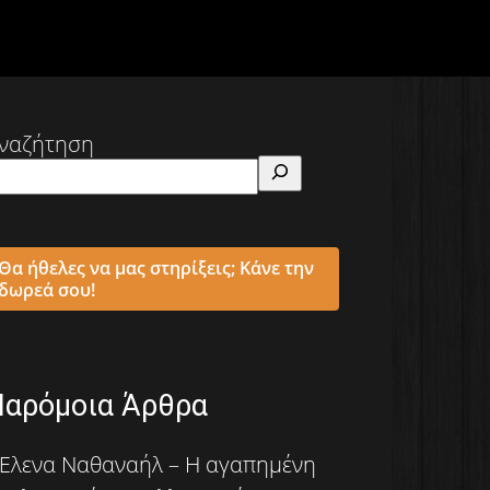
ναζήτηση
Θα ήθελες να μας στηρίξεις; Κάνε την
δωρεά σου!
Παρόμοια Άρθρα
Έλενα Ναθαναήλ – Η αγαπημένη