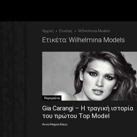
Αρχική
Ετικέτες
Wilhelmina Models
Ετικέτα: Wilhelmina Models
Πορτραίτα
Gia Carangi – Η τραγική ιστορία
του πρώτου Τop Μodel
Άννα-Μαρία Κέκια