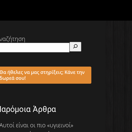
ναζήτηση
Θα ήθελες να μας στηρίξεις; Κάνε την
δωρεά σου!
Παρόμοια Άρθρα
Αυτοί είναι οι πιο «υγιεινοί»