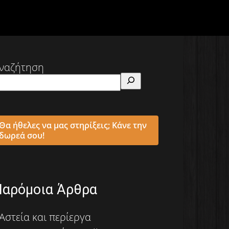
ναζήτηση
Θα ήθελες να μας στηρίξεις; Κάνε την
δωρεά σου!
Παρόμοια Άρθρα
Αστεία και περίεργα