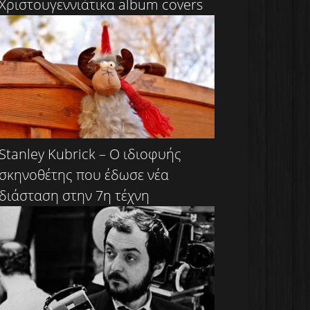
Χριστουγεννιάτικα album covers
Stanley Kubrick – Ο ιδιοφυής
σκηνοθέτης που έδωσε νέα
διάσταση στην 7η τέχνη