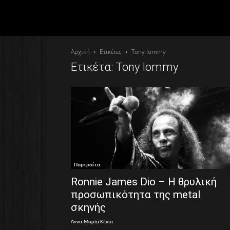
Αρχική
Ετικέτες
Tony Iommy
Ετικέτα: Tony Iommy
Πορτραίτα
Ronnie James Dio – Η θρυλική
προσωπικότητα της metal
σκηνής
Άννα-Μαρία Κέκια