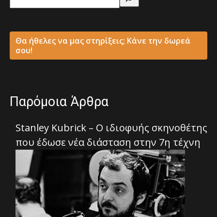
Θα ήθελες να μας στηρίξεις; Κάνε την δωρεά
σου!
Παρόμοια Άρθρα
Stanley Kubrick – Ο ιδιοφυής σκηνοθέτης
που έδωσε νέα διάσταση στην 7η τέχνη