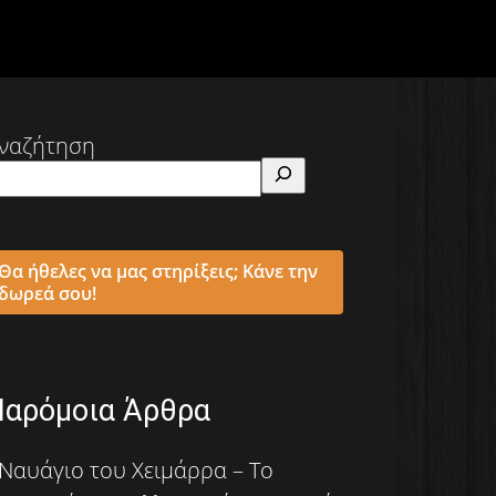
ναζήτηση
Θα ήθελες να μας στηρίξεις; Κάνε την
δωρεά σου!
Παρόμοια Άρθρα
Ναυάγιο του Χειμάρρα – Tο