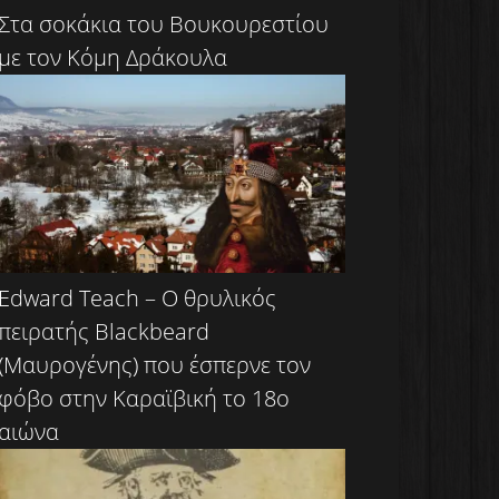
Στα σοκάκια του Βουκουρεστίου
με τον Κόμη Δράκουλα
Edward Teach – Ο θρυλικός
πειρατής Blackbeard
(Μαυρογένης) που έσπερνε τον
φόβο στην Καραϊβική το 18ο
αιώνα