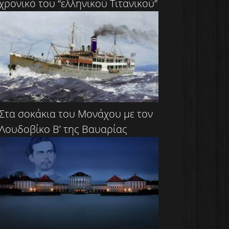
χρονικό του “ελληνικού Τιτανικού”
Στα σοκάκια του Μονάχου με τον
Λουδοβίκο Β’ της Βαυαρίας