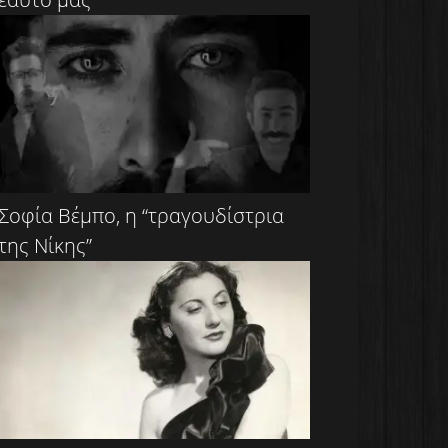
Σοφία Βέμπο, η “τραγουδίστρια
της Νίκης”