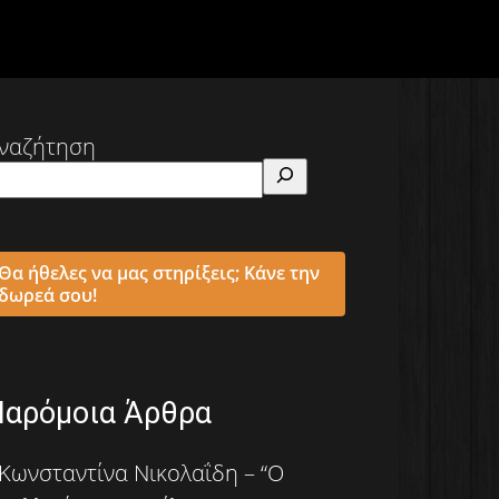
ναζήτηση
Θα ήθελες να μας στηρίξεις; Κάνε την
δωρεά σου!
Παρόμοια Άρθρα
Κωνσταντίνα Νικολαΐδη – “Ο