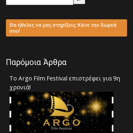
Θα ήθελες να μας στηρίξεις; Κάνε την δωρεά
σου!
Παρόμοια Άρθρα
To Argo Film Festival επιστρέφει για 9η
χρονιά!