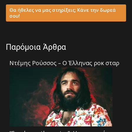
Θα ήθελες να μας στηρίξεις; Κάνε την δωρεά
σου!
Παρόμοια Άρθρα
Ντέμης Ρούσσος – Ο Έλληνας ροκ σταρ