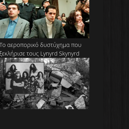
Το αεροπορικό δυστύχημα που
ξεκλήρισε τους Lynyrd Skynyrd