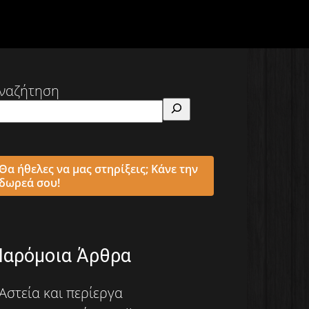
ναζήτηση
Θα ήθελες να μας στηρίξεις; Κάνε την
δωρεά σου!
Παρόμοια Άρθρα
Αστεία και περίεργα