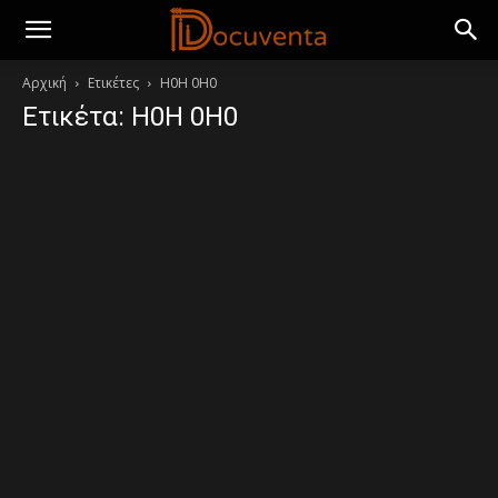
Αρχική
Ετικέτες
H0H 0H0
Ετικέτα: H0H 0H0