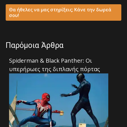
Θα ήθελες να μας στηρίξεις; Κάνε την δωρεά
σου!
Παρόμοια Άρθρα
Spiderman & Black Panther: Οι
υπερήρωες της διπλανής πόρτας