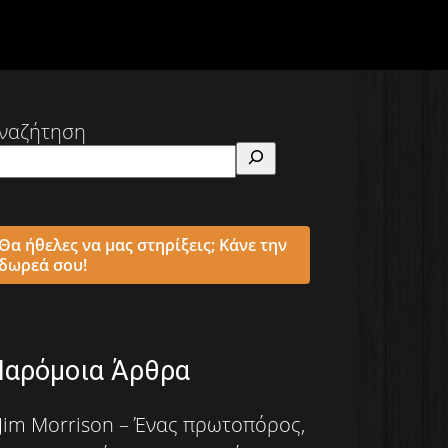
ναζήτηση
Θα ήθελες να μας στηρίξεις; Κάνε την
δωρεά σου!
Παρόμοια Άρθρα
Jim Morrison – Ένας πρωτοπόρος,