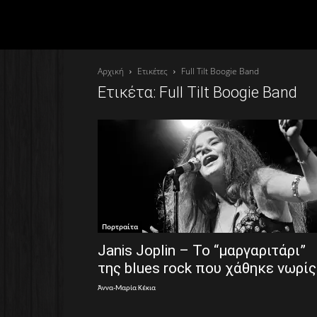
Αρχική
Ετικέτες
Full Tilt Boogie Band
Ετικέτα: Full Tilt Boogie Band
Πορτραίτα
Janis Joplin – Το “μαργαριτάρι”
της blues rock που χάθηκε νωρίς
Άννα-Μαρία Κέκια