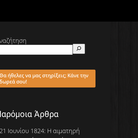
ναζήτηση
Θα ήθελες να μας στηρίξεις; Κάνε την
δωρεά σου!
Παρόμοια Άρθρα
21 Ιουνίου 1824: Η αιματηρή