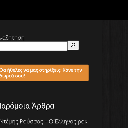
ναζήτηση
Θα ήθελες να μας στηρίξεις; Κάνε την
δωρεά σου!
Παρόμοια Άρθρα
Ντέμης Ρούσσος – Ο Έλληνας ροκ