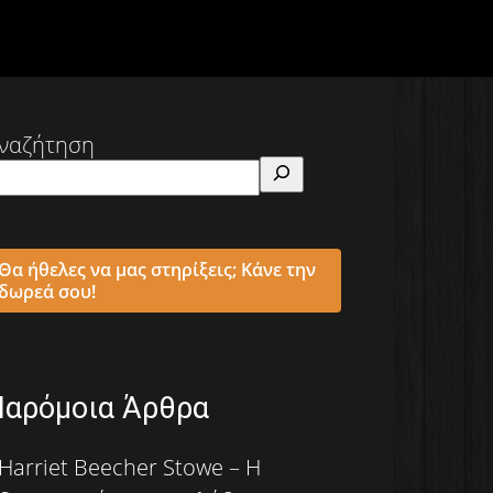
ναζήτηση
Θα ήθελες να μας στηρίξεις; Κάνε την
δωρεά σου!
Παρόμοια Άρθρα
Harriet Beecher Stowe – Η