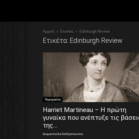
Αρχική
Ετικέτες
Edinburgh Review
Ετικέτα: Edinburgh Review
Πορτραίτα
Harriet Martineau – Η πρώτη
γυναίκα που ανέπτυξε τις βάσει
της...
Διαμαντούλα Χατζηαντωνίου