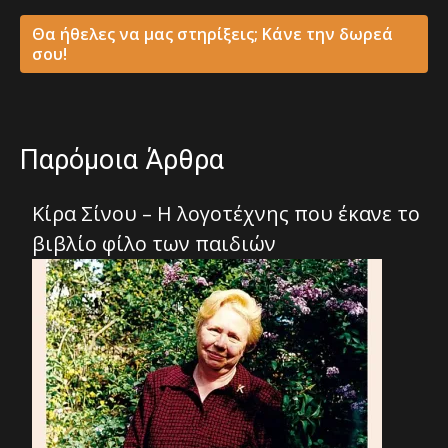
Θα ήθελες να μας στηρίξεις; Κάνε την δωρεά
σου!
Παρόμοια Άρθρα
Κίρα Σίνου – Η λογοτέχνης που έκανε το
βιβλίο φίλο των παιδιών