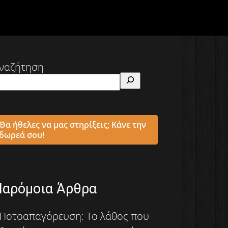
ναζήτηση
Θα ήθελες να μας στηρίξεις; Κάνε την
δωρεά σου!
Παρόμοια Άρθρα
Ποτοαπαγόρευση: Το λάθος που