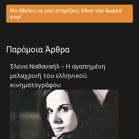
Θα ήθελες να μας στηρίξεις; Κάνε την δωρεά
σου!
Παρόμοια Άρθρα
Έλενα Ναθαναήλ – Η αγαπημένη
μελαχρινή του ελληνικού
κινηματογράφου