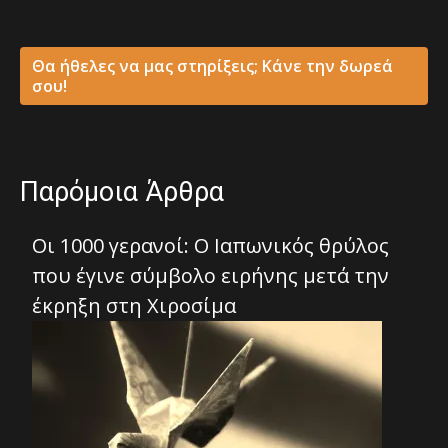
Θα ήθελες να μας στηρίξεις; Κάνε την δωρεά
σου!
Παρόμοια Άρθρα
Οι 1000 γερανοί: O Ιαπωνικός θρύλος
που έγινε σύμβολο ειρήνης μετά την
έκρηξη στη Χιροσίμα