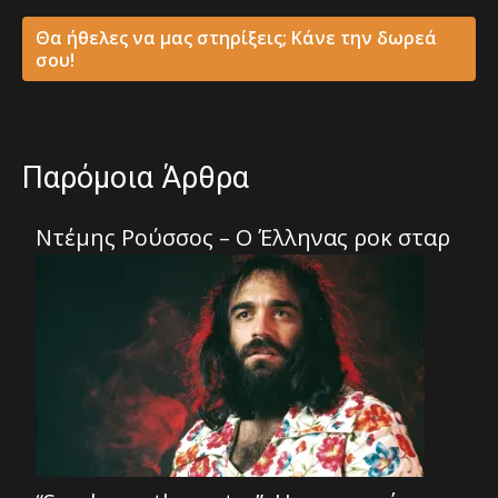
Θα ήθελες να μας στηρίξεις; Κάνε την δωρεά
σου!
Παρόμοια Άρθρα
Ντέμης Ρούσσος – Ο Έλληνας ροκ σταρ