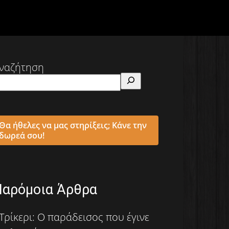
ναζήτηση
Θα ήθελες να μας στηρίξεις; Κάνε την
δωρεά σου!
Παρόμοια Άρθρα
Τρίκερι: Ο παράδεισος που έγινε