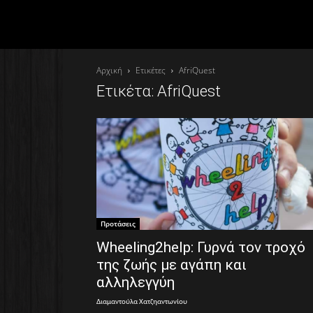
Αρχική
Ετικέτες
AfriQuest
Ετικέτα: AfriQuest
Προτάσεις
Wheeling2help: Γυρνά τον τροχό
της ζωής με αγάπη και
αλληλεγγύη
Διαμαντούλα Χατζηαντωνίου