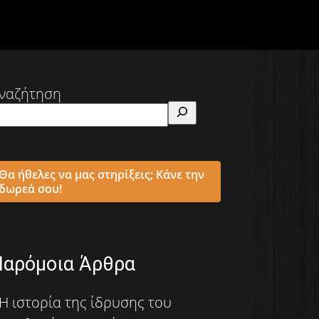
ναζήτηση
Θα ήθελες να μας στηρίξεις; Κάνε την
δωρεά σου!
Παρόμοια Άρθρα
Η ιστορία της ίδρυσης του